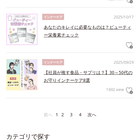
2025/10/17
インナーケア
あなたのキレイに必要なものは？ビューティ
ー栄養素チェック
2025/09/29
インナーケア
【社員が推す食品・サプリは？】30～50代の
お守りインナーケア8選
1602 view
前へ
1
2
3
4
次へ
カテゴリで探す