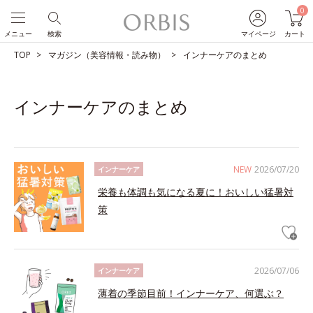
0
メニュー
検索
マイページ
カート
TOP
マガジン（美容情報・読み物）
インナーケアのまとめ
インナーケアのまとめ
NEW
2026/07/20
インナーケア
栄養も体調も気になる夏に！おいしい猛暑対
策
2026/07/06
インナーケア
薄着の季節目前！インナーケア、何選ぶ？