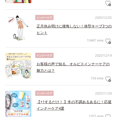
2025/12/25
インナーケア
正月休み明けに後悔しない！体型キープ3つの
ヒント
10467 view
2025/12/19
インナーケア
お客様の声で知る、オルビスインナーケアの
魅力とは？
156 view
2025/11/28
インナーケア
【+1するだけ！ 】冬の不調あるあるに！応援
インナーケア4選
1025 view