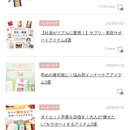
7109 view
2026/07/02
インナーケア
【社員がリアルに愛用！】サプリ・美容サポ
ートアイテム8選
0 view
2026/01/26
インナーケア
早めの春対策に！悩み別インナーケアアイテ
ム3選
2026/01/22
インナーケア
ダイエット卒業を目指す！大人の“痩せた
い”をサポートするアイテム5選