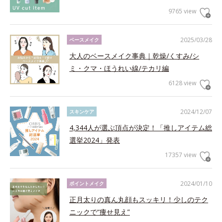
9765 view
2025/03/28
ベースメイク
大人のベースメイク事典｜乾燥/くすみ/シ
ミ・クマ・ほうれい線/テカリ編
6128 view
2024/12/07
スキンケア
4,344人が選ぶ頂点が決定！「推しアイテム総
選挙2024」発表
17357 view
2024/01/10
ポイントメイク
正月太りの真ん丸顔もスッキリ！少しのテク
ニックで“痩せ見え”