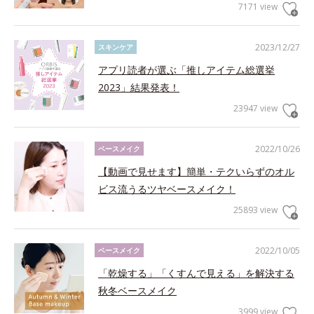
7171 view
2023/12/27
スキンケア
アプリ読者が選ぶ「推しアイテム総選挙
2023」結果発表！
23947 view
2022/10/26
ベースメイク
【動画で見せます】簡単・テクいらずのオル
ビス流うるツヤベースメイク！
25893 view
2022/10/05
ベースメイク
「乾燥する」「くすんで見える」を解決する
秋冬ベースメイク
3999 view