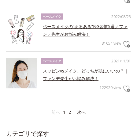
2022/08/23
ベースメイク
ベースメイクの“あるある”NG習慣5選／ファ
ンデ先生がお悩み解決！
31054 view
2021/11/01
ベースメイク
スッピンvsメイク、どっちが肌にいいの？｜
ファンデ先生がお悩み解決！
122920 view
前へ
1
2
次へ
カテゴリで探す