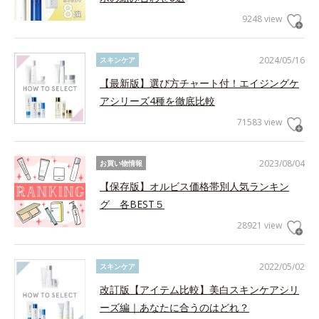
9248 view
2024/05/16
スキンケア
【最新版】選び方チャート付！エイジングケ
アシリーズ4種を徹底比較
71583 view
2023/08/04
お買い物情報
【保存版】オルビス価格帯別人気ランキン
グ 各BEST５
28921 view
2022/05/02
スキンケア
改訂版【アイテム比較】美白スキンケアシリ
ーズ編｜あなたに合うのはどれ？