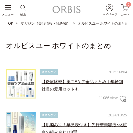
0
メニュー
検索
マイページ
カート
TOP
マガジン（美容情報・読み物）
オルビスユー ホワイトのまとめ
オルビスユー ホワイトのまとめ
2025/09/04
スキンケア
【徹底比較】美白*ケア全品まとめ｜年齢別
社員の愛用セットも！
11086 view
2024/10/25
スキンケア
【肌悩み別！早見表付き】先行型美容液×化粧
水の組み合わせ8選