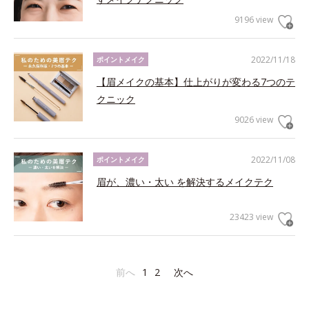
9196 view
2022/11/18
ポイントメイク
【眉メイクの基本】仕上がりが変わる7つのテ
クニック
9026 view
2022/11/08
ポイントメイク
眉が、濃い・太い を解決するメイクテク
23423 view
前へ
1
2
次へ