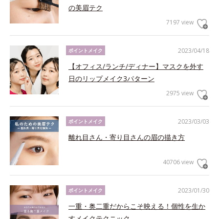
の美眉テク
7197 view
2023/04/18
ポイントメイク
【オフィス/ランチ/ディナー】マスクを外す
日のリップメイク3パターン
2975 view
2023/03/03
ポイントメイク
離れ目さん・寄り目さんの眉の描き方
40706 view
2023/01/30
ポイントメイク
一重・奥二重だからこそ映える！個性を生か
すメイクテクニック