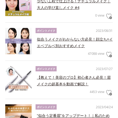
少ない工程で仕上げる！ナチュラルメイク｜
大人の学び直しメイク #4
0 view
2023/08/31
ポイントメイク
似合うメイクがわからない方必見！顔立ち×イ
エベブルベ別おすすめメイク
47088 view
2023/07/27
ポイントメイク
【教えて！美容のプロ】初心者さん必見！眉
メイクの超基本を動画で解説！
4453 view
2023/04/24
ポイントメイク
“似合う定番眉”をアップデート！｜私のため