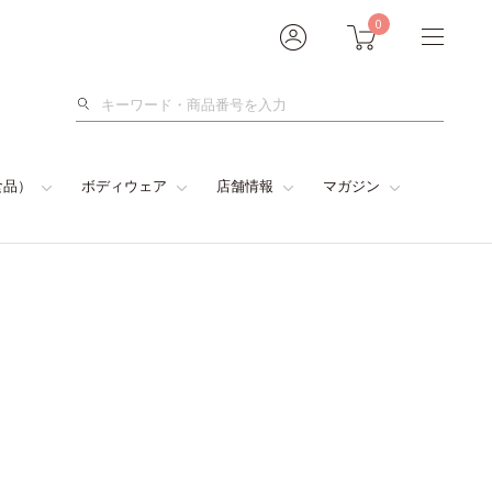
0
検
索
食品）
ボディウェア
店舗情報
マガジン