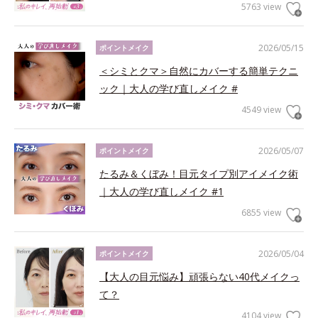
5763 view
2026/05/15
ポイントメイク
＜シミとクマ＞自然にカバーする簡単テクニ
ック｜大人の学び直しメイク #
4549 view
2026/05/07
ポイントメイク
たるみ＆くぼみ！目元タイプ別アイメイク術
｜大人の学び直しメイク #1
6855 view
2026/05/04
ポイントメイク
【大人の目元悩み】頑張らない40代メイクっ
て？
4104 view