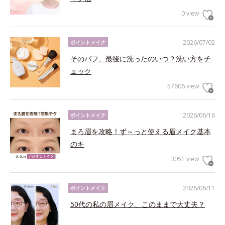
0 view
2026/07/02
ポイントメイク
そのパフ、最後に洗ったのいつ？洗い方をチ
ェック
57606 view
2026/06/16
ポイントメイク
まろ眉を攻略！ず～っと使える眉メイク基本
のキ
3051 view
2026/06/11
ポイントメイク
50代の私の眉メイク、このままで大丈夫？