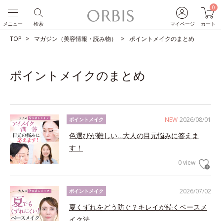
0
メニュー
検索
マイページ
カート
TOP
マガジン（美容情報・読み物）
ポイントメイクのまとめ
ポイントメイクのまとめ
NEW
2026/08/01
ポイントメイク
色選びが難しい…大人の目元悩みに答えま
す！
0 view
2026/07/02
ポイントメイク
夏くずれをどう防ぐ？キレイが続くベースメ
イク法