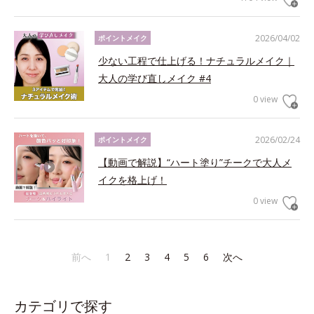
2026/04/02
ポイントメイク
少ない工程で仕上げる！ナチュラルメイク｜
大人の学び直しメイク #4
0 view
2026/02/24
ポイントメイク
【動画で解説】“ハート塗り”チークで大人メ
イクを格上げ！
0 view
前へ
1
2
3
4
5
6
次へ
カテゴリで探す