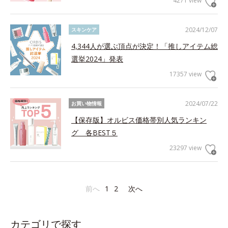
4271 view
2024/12/07
スキンケア
4,344人が選ぶ頂点が決定！「推しアイテム総
選挙2024」発表
17357 view
2024/07/22
お買い物情報
【保存版】オルビス価格帯別人気ランキン
グ 各BEST５
23297 view
前へ
1
2
次へ
カテゴリで探す