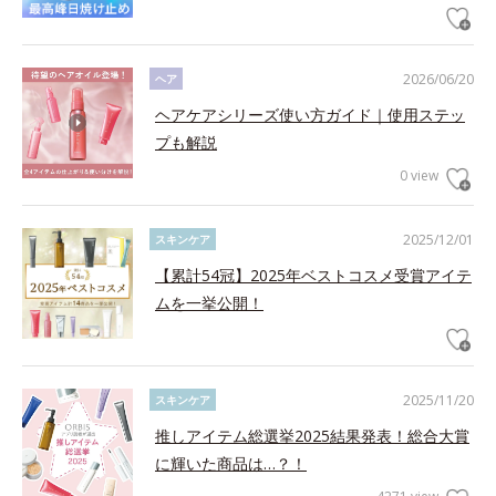
2026/06/20
ヘア
ヘアケアシリーズ使い方ガイド｜使用ステッ
プも解説
0 view
2025/12/01
スキンケア
【累計54冠】2025年ベストコスメ受賞アイテ
ムを一挙公開！
2025/11/20
スキンケア
推しアイテム総選挙2025結果発表！総合大賞
に輝いた商品は…？！