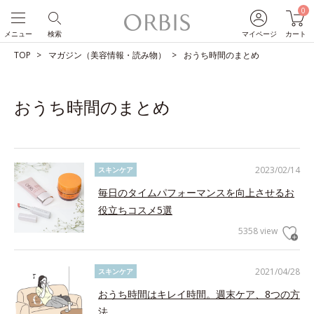
0
メニュー
検索
マイページ
カート
TOP
マガジン（美容情報・読み物）
おうち時間のまとめ
おうち時間のまとめ
2023/02/14
スキンケア
毎日のタイムパフォーマンスを向上させるお
役立ちコスメ5選
5358 view
2021/04/28
スキンケア
おうち時間はキレイ時間。週末ケア、8つの方
法