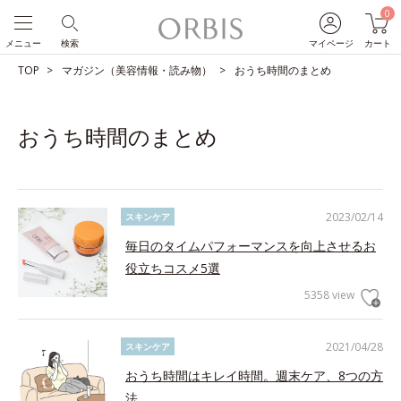
0
メニュー
検索
マイページ
カート
TOP
マガジン（美容情報・読み物）
おうち時間のまとめ
おうち時間のまとめ
2023/02/14
スキンケア
毎日のタイムパフォーマンスを向上させるお
役立ちコスメ5選
5358 view
2021/04/28
スキンケア
おうち時間はキレイ時間。週末ケア、8つの方
法