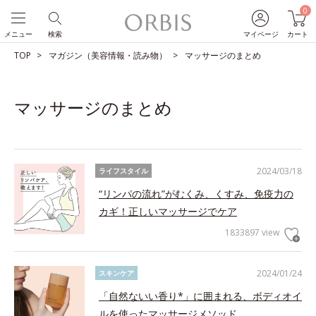
0
メニュー
検索
マイページ
カート
TOP
マガジン（美容情報・読み物）
マッサージのまとめ
マッサージのまとめ
2024/03/18
ライフスタイル
“リンパの流れ”がむくみ、くすみ、免疫力の
カギ！正しいマッサージでケア
1833897 view
2024/01/24
スキンケア
「自然ないい香り*」に囲まれる、ボディオイ
ルを使ったマッサージメソッド