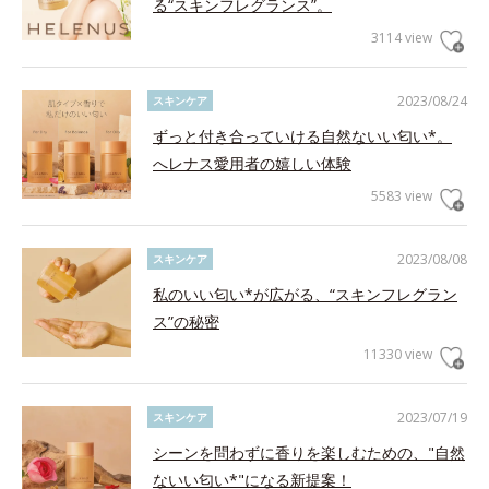
る“スキンフレグランス”。
3114 view
2023/08/24
スキンケア
ずっと付き合っていける自然ないい匂い*。
へレナス愛用者の嬉しい体験
5583 view
2023/08/08
スキンケア
私のいい匂い*が広がる、“スキンフレグラン
ス”の秘密
11330 view
2023/07/19
スキンケア
シーンを問わずに香りを楽しむための、"自然
ないい匂い*"になる新提案！