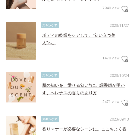
7940 view
2023/11/27
スキンケア
ボディの乾燥をケアして、“匂い立つ美
人”へ。
1470 view
2023/10/24
スキンケア
肌の匂いを、愛せる匂い*に。調香師が明か
す、へレナスの香りのあり方
2471 view
2023/09/13
スキンケア
香りマナーが必要なシーンに。ここちよく香