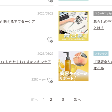
2025/08/23
コラム&エッセ
が教えるアフターケア
暮らしの中
とは？
2025/06/27
スキンケア
つくりかた｜おすすめスキンケア
【発表会リ
オイル
2285 view
前へ
1
2
3
次へ