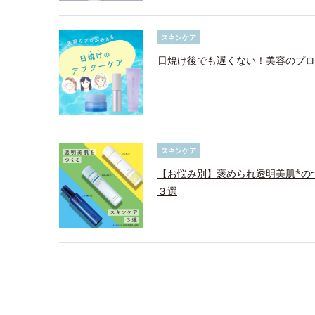
スキンケア
日焼け後でも遅くない！美容のプロ
スキンケア
【お悩み別】褒められ透明美肌*の
３選