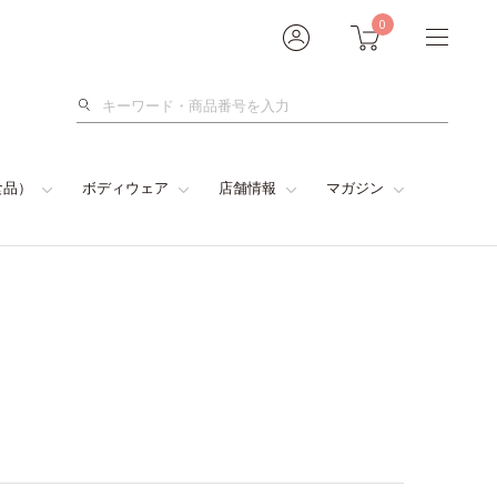
0
検
索
食品）
ボディウェア
店舗情報
マガジン