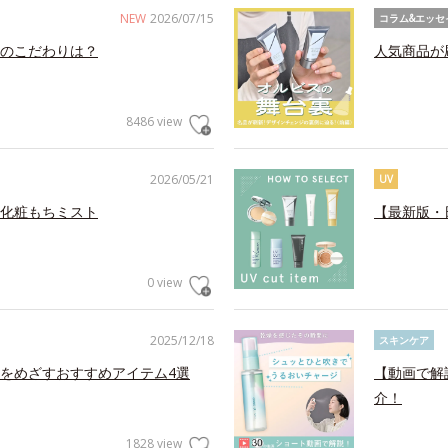
NEW
2026/07/15
コラム&エッセ
のこだわりは？
人気商品が
8486 view
2026/05/21
UV
化粧もちミスト
【最新版・
0 view
2025/12/18
スキンケア
をめざすおすすめアイテム4選
【動画で解
介！
1828 view