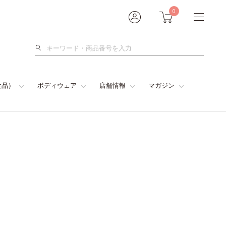
0
検
索
食品）
ボディウェア
店舗情報
マガジン