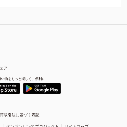
ェア
買い物をもっと楽しく、便利に！
商取引法に基づく表記
ー
ペンギンリング プロジェクト
サイトマップ