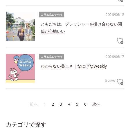
2026/06/18
コラム&エッセイ
ともだちは、プレッシャーを掛け合わない関
係が心地いい
2026/06/17
コラム&エッセイ
わからない美しさ｜なにげなWeekly
0 view
前へ
1
2
3
4
5
6
次へ
カテゴリで探す