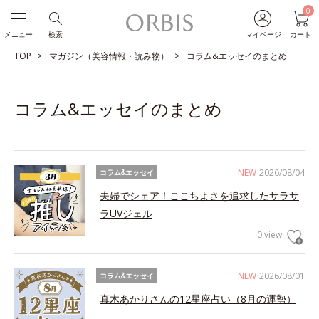
0
メニュー
検索
マイページ
カート
TOP
マガジン（美容情報・読み物）
コラム&エッセイのまとめ
コラム&エッセイのまとめ
NEW
2026/08/04
コラム&エッセイ
夫婦でシェア！ここちよさを追求したサラサ
ラUVジェル
0 view
NEW
2026/08/01
コラム&エッセイ
真木あかりさんの12星座占い（8月の運勢）