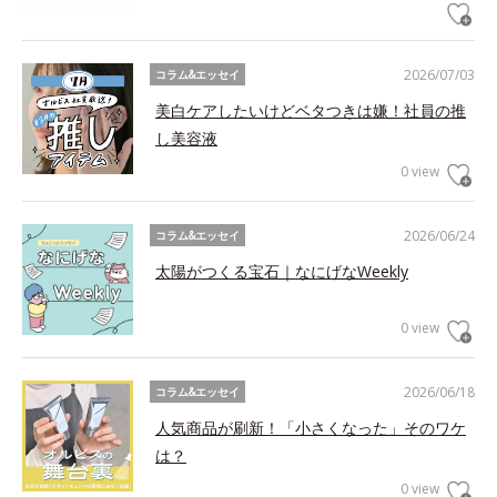
2026/07/03
コラム&エッセイ
美白ケアしたいけどベタつきは嫌！社員の推
し美容液
0 view
2026/06/24
コラム&エッセイ
太陽がつくる宝石｜なにげなWeekly
0 view
2026/06/18
コラム&エッセイ
人気商品が刷新！「小さくなった」そのワケ
は？
0 view