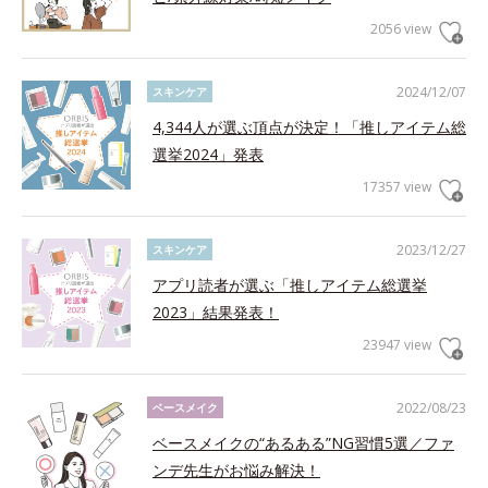
2056 view
2024/12/07
スキンケア
4,344人が選ぶ頂点が決定！「推しアイテム総
選挙2024」発表
17357 view
2023/12/27
スキンケア
アプリ読者が選ぶ「推しアイテム総選挙
2023」結果発表！
23947 view
2022/08/23
ベースメイク
ベースメイクの“あるある”NG習慣5選／ファ
ンデ先生がお悩み解決！