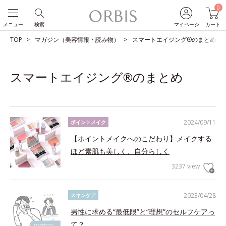
0
メニュー
検索
マイページ
カート
TOP
マガジン（美容情報・読み物）
スマートエイジング®のまとめ
スマートエイジング®のまとめ
2024/09/11
ポイントメイク
【ポイントメイクへのこだわり】メイクする
ほど素肌も美しく、自分らしく
3237 view
2023/04/28
スキンケア
男性に求める“最低限”と“理想”のセルフケアっ
て？