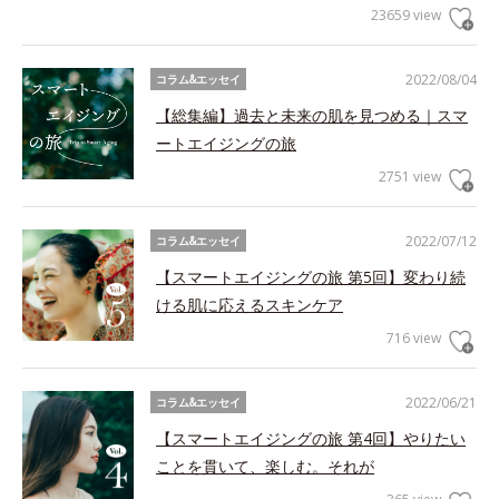
23659 view
2022/08/04
コラム&エッセイ
【総集編】過去と未来の肌を見つめる｜スマ
ートエイジングの旅
2751 view
2022/07/12
コラム&エッセイ
【スマートエイジングの旅 第5回】変わり続
ける肌に応えるスキンケア
716 view
2022/06/21
コラム&エッセイ
【スマートエイジングの旅 第4回】やりたい
ことを貫いて、楽しむ。それが