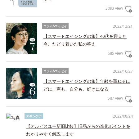
3093 view
2022/12/21
コラム&エッセイ
【スマートエイジングの旅】40代を迎えた
今、たどり着いた私の答え
685 view
2022/10/27
コラム&エッセイ
【スマートエイジングの旅】年齢を重ねるほ
どに、声も、自分も、好きになる
587 view
2022/08/24
スキンケア
【オルビスユー新旧比較】旧品からの進化ポイントを
わかりやすく解説します