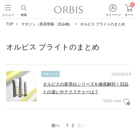
0
メニュー
検索
マイページ
カート
TOP
マガジン（美容情報・読み物）
オルビス ブライトのまとめ
オルビス ブライトのまとめ
2022/02/16
スキンケア
オルビスの新美白シリーズを徹底解剖！旧品
との違いやテクスチャーは？
16823 view
前へ
1
2
次へ