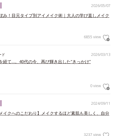
2026/05/07
ク
ぼみ！目元タイプ別アイメイク術｜大人の学び直しメイク
6855 view
ード
2026/03/13
を経て…。40代の今、再び輝き出した“きっかけ”
0 view
2024/09/11
ク
メイクへのこだわり】メイクするほど素肌も美しく、自分
3237 view