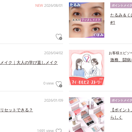
NEW
2026/08/01
ポイントメイ
たるみ＆く
#1
2026/04/02
お客様エピソ
激務、闘病
メイク｜大人の学び直しメイク
0 view
2026/01/09
ポイントメイ
リセットできる？
【ポイント
らしく
1691 view