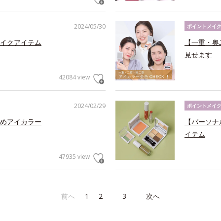
2024/05/30
ポイントメイ
イクアイテム
【一重・奥
見せます
42084 view
2024/02/29
ポイントメイ
めアイカラー
【パーソナ
イテム
47935 view
前へ
1
2
3
次へ