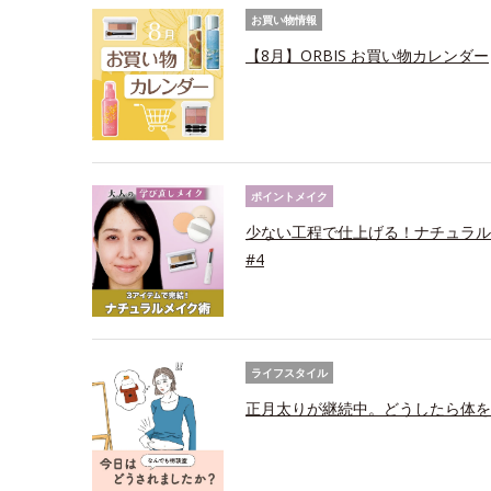
お買い物情報
【8月】ORBIS お買い物カレンダー
ポイントメイク
少ない工程で仕上げる！ナチュラル
#4
ライフスタイル
正月太りが継続中。どうしたら体を