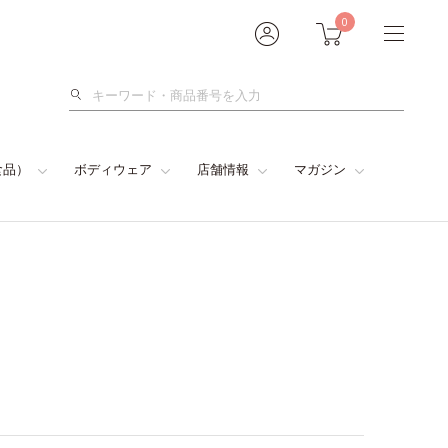
0
検
索
食品）
ボディウェア
店舗情報
マガジン