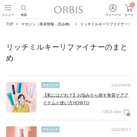
0
メニュー
検索
マイページ
カート
TOP
マガジン（美容情報・読み物）
リッチミルキーリファイナーのま
リッチミルキーリファイナーのまと
め
2023/04/03
スキンケア
【私にはどれ？】お悩みから探す角質ケアア
イテムと使い方HOWTO
12623 view
2023/03/17
スキンケア