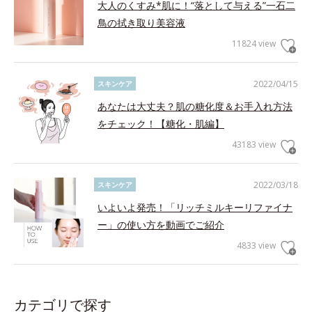
大人のくすみ*肌に！“落として与える”一石二
鳥の拭き取り美容液
11824 view
2022/04/15
スキンケア
あなたは大丈夫？肌の糖化度＆お手入れ方法
をチェック！【糖化・肌編】
43183 view
2022/03/18
スキンケア
いよいよ発売！「リッチミルキーリファイナ
ー」の使い方を動画でご紹介
4833 view
カテゴリで探す