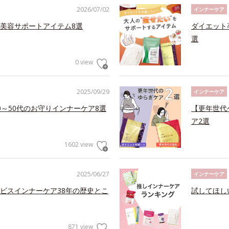
2026/07/02
インナーケア
美容サポートアイテム8選
ダイエット
選
0 view
2025/09/29
インナーケア
～50代のお守りインナーケア8選
【更年世代
ア2選
1602 view
2025/06/27
インナーケア
ビスインナーケア38年の歴史とこ
試してほし
871 view