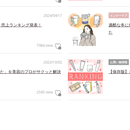
2024/04/17
インナーケア
 売上ランキング発表！
過酷な冬に
た
7084 view
2023/10/02
お買い物情報
た」を美容のプロがサクッと解決
【保存版】
2565 view