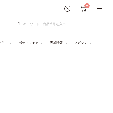
0
検
索
食品）
ボディウェア
店舗情報
マガジン