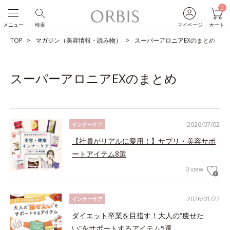
0
メニュー
検索
マイページ
カート
TOP
マガジン（美容情報・読み物）
スーパーアロニアEXのまとめ
スーパーアロニアEXのまとめ
2026/07/02
インナーケア
【社員がリアルに愛用！】サプリ・美容サポ
ートアイテム8選
0 view
2026/01/22
インナーケア
ダイエット卒業を目指す！大人の“痩せた
い”をサポートするアイテム5選