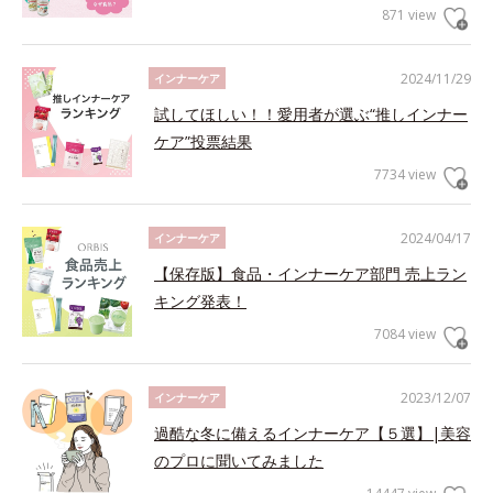
871 view
2024/11/29
インナーケア
試してほしい！！愛用者が選ぶ“推しインナー
ケア”投票結果
7734 view
2024/04/17
インナーケア
【保存版】食品・インナーケア部門 売上ラン
キング発表！
7084 view
2023/12/07
インナーケア
過酷な冬に備えるインナーケア【５選】|美容
のプロに聞いてみました