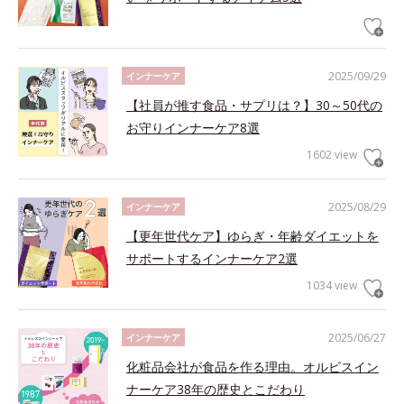
2025/09/29
インナーケア
【社員が推す食品・サプリは？】30～50代の
お守りインナーケア8選
1602 view
2025/08/29
インナーケア
【更年世代ケア】ゆらぎ・年齢ダイエットを
サポートするインナーケア2選
1034 view
2025/06/27
インナーケア
化粧品会社が食品を作る理由。オルビスイン
ナーケア38年の歴史とこだわり