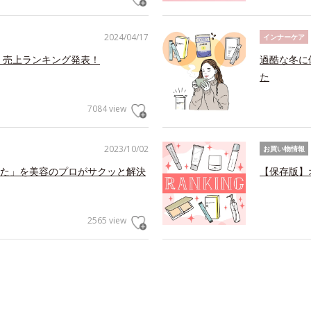
2024/04/17
インナーケア
 売上ランキング発表！
過酷な冬に
た
7084 view
2023/10/02
お買い物情報
た」を美容のプロがサクッと解決
【保存版】
2565 view