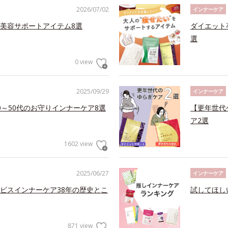
2026/07/02
インナーケア
美容サポートアイテム8選
ダイエット
選
0 view
2025/09/29
インナーケア
～50代のお守りインナーケア8選
【更年世代
ア2選
1602 view
2025/06/27
インナーケア
ビスインナーケア38年の歴史とこ
試してほし
871 view