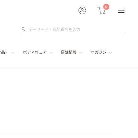
0
検
索
食品）
ボディウェア
店舗情報
マガジン