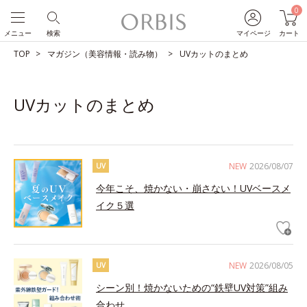
0
メニュー
検索
マイページ
カート
TOP
マガジン（美容情報・読み物）
UVカットのまとめ
UVカットのまとめ
NEW
2026/08/07
UV
今年こそ、焼かない・崩さない！UVベースメ
イク５選
NEW
2026/08/05
UV
シーン別！焼かないための“鉄壁UV対策”組み
合わせ