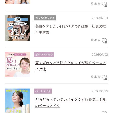
0 view
2026/07/03
コラム&エッセイ
美白ケアしたいけどベタつきは嫌！社員の推
し美容液
0 view
2026/07/02
ポイントメイク
夏くずれをどう防ぐ？キレイが続くベースメ
イク法
0 view
2026/06/29
ベースメイク
どろどろ・テカテカメイクくずれを防止！夏
のベースメイク