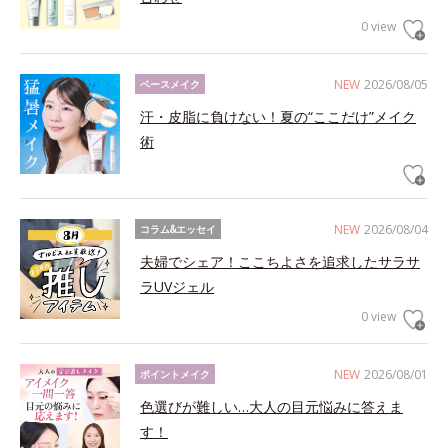
0 view
NEW
2026/08/05
ベースメイク
汗・皮脂に負けない！夏の“ここだけ”メイク
術
NEW
2026/08/04
コラム&エッセイ
夫婦でシェア！ここちよさを追求したサラサ
ラUVジェル
0 view
NEW
2026/08/01
ポイントメイク
色選びが難しい…大人の目元悩みに答えま
す！