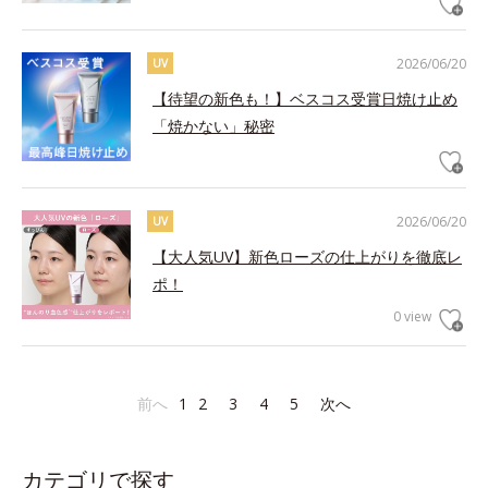
2026/06/20
UV
【待望の新色も！】ベスコス受賞日焼け止め
「焼かない」秘密
2026/06/20
UV
【大人気UV】新色ローズの仕上がりを徹底レ
ポ！
0 view
前へ
1
2
3
4
5
次へ
カテゴリで探す