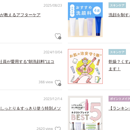
2025/08/23
スキンケア
が教えるアフターケア
洗顔を制す
2024/10/04
スキンケア
社員が愛用する“朝洗顔料”はコ
乾燥？くす
ます！
388 view
2023/12/14
ポイントメイ
しっとり＆すっきり使う特別メソ
【ランキン
2620 view