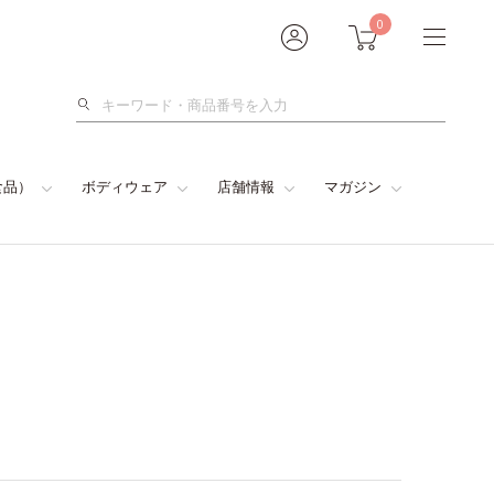
0
検
索
食品）
ボディウェア
店舗情報
マガジン