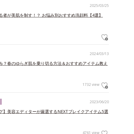
2025/03/25
る者が美肌を制す！？ お悩み別おすすめ洗顔料【4選】
2024/03/13
み？春のゆらぎ肌を乗り切る方法＆おすすめアイテム教え
1732 view
2023/06/20
ク
グ】美容エディターが厳選するNEXTブレイクアイテム5選
4761 view