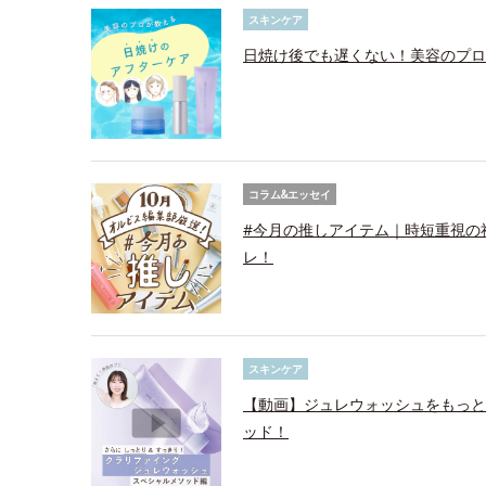
スキンケア
日焼け後でも遅くない！美容のプロ
コラム&エッセイ
#今月の推しアイテム｜時短重視の
レ！
スキンケア
【動画】ジュレウォッシュをもっと
ッド！