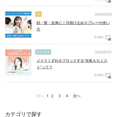
2026/05/22
UV
顔・髪・全身に！日焼け止めスプレーの使い
方
0 view
2026/05/21
スキンケア
メイクくずれをブロックする”化粧もちミス
ト”って？
0 view
前へ
1
2
3
4
次へ
カテゴリで探す