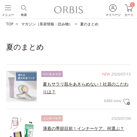
0
メニュー
検索
マイページ
カート
TOP
マガジン（美容情報・読み物）
夏のまとめ
夏のまとめ
NEW
2026/07/15
ベースメイク
夏もサラリ肌をあきらめない！社員のこだわ
りは？
8486 view
2026/07/06
インナーケア
薄着の季節目前！インナーケア、何選ぶ？