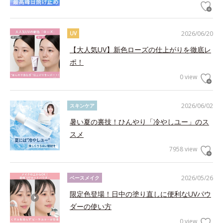
2026/06/20
UV
【大人気UV】新色ローズの仕上がりを徹底レ
ポ！
0 view
2026/06/02
スキンケア
暑い夏の裏技！ひんやり「冷やしユー」のス
スメ
7958 view
2026/05/26
ベースメイク
限定色登場！日中の塗り直しに便利なUVパウ
ダーの使い方
0 view