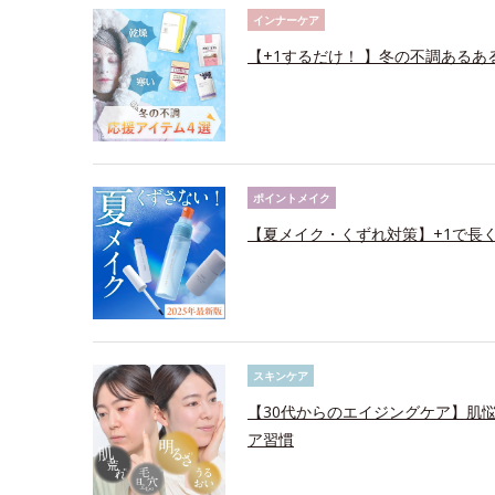
インナーケア
【+1するだけ！ 】冬の不調あるあ
ポイントメイク
【夏メイク・くずれ対策】+1で長
スキンケア
【30代からのエイジングケア】肌
ア習慣