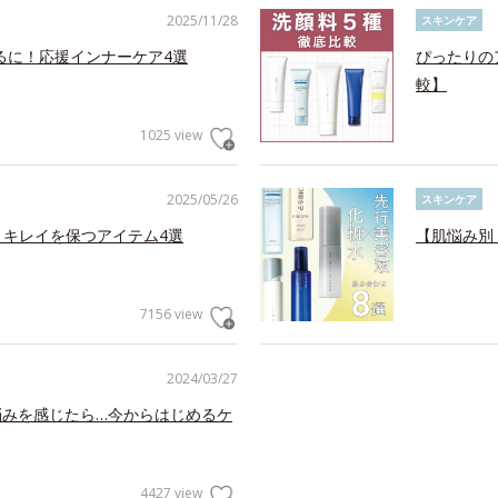
2025/11/28
スキンケア
るに！応援インナーケア4選
ぴったりの
較】
1025 view
2025/05/26
スキンケア
くキレイを保つアイテム4選
【肌悩み別
7156 view
2024/03/27
悩みを感じたら…今からはじめるケ
4427 view