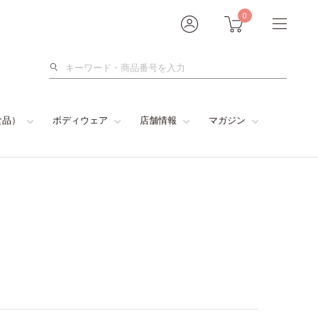
0
検
索
食品）
ボディウェア
店舗情報
マガジン