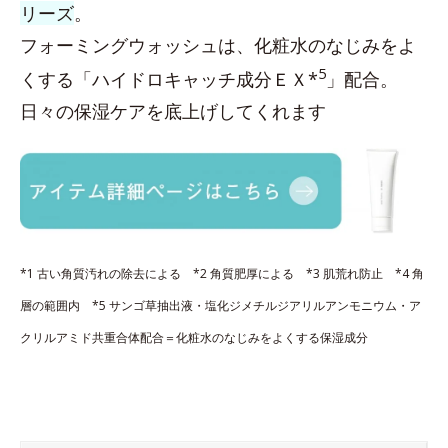
リーズ
。
フォーミングウォッシュは、化粧水のなじみをよ
5
くする「ハイドロキャッチ成分ＥＸ*
」配合。
日々の保湿ケアを底上げしてくれます
*1 古い角質汚れの除去による *2 角質肥厚による *3 肌荒れ防止 *4 角
層の範囲内 *5 サンゴ草抽出液・塩化ジメチルジアリルアンモニウム・ア
クリルアミド共重合体配合＝化粧水のなじみをよくする保湿成分