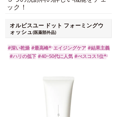
ック！
オルビスユー ドット フォーミングウ
ォッシュ
(医薬部外品)
#深い乾燥
#最高峰*
エイジングケア
#結果主義
1
#ハリの低下
#40~50代に人気
#べスコス1位*
2