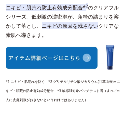
2
ニキビ・肌荒れ防止有効成分配合*
のクリアフル
シリーズ。低刺激の濃密泡が、角栓の詰まりを溶
かして落とし、
ニキビの原因を残さない
クリアな
素肌へ導きます。
*1 ニキビ・肌荒れを防ぐ *2 グリチルリチン酸ジカリウム(甘草由来)＝ニ
キビ・肌荒れ防止有効成分配合 *3 敏感肌対象パッチテスト済（すべての
人に皮膚刺激がおきないというわけではありません）