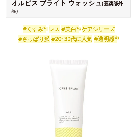
オルビス ブライト ウォッシュ
(医薬部外
品)
#くすみ*
レス
#美白*
ケアシリーズ
1
2
#さっぱり派
#20~30代に人気
#透明感*
3