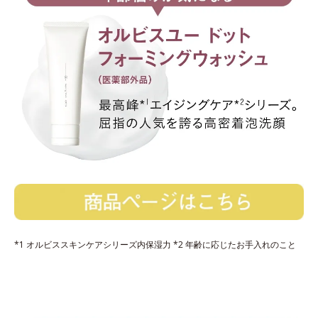
*1 オルビススキンケアシリーズ内保湿力 *2 年齢に応じたお手入れのこと