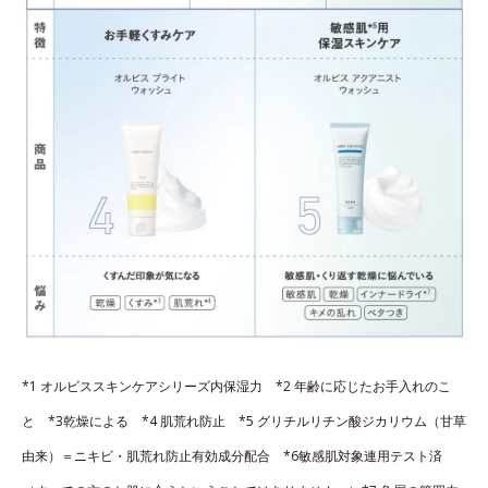
*1 オルビススキンケアシリーズ内保湿力 *2 年齢に応じたお手入れのこ
と *3乾燥による *4 肌荒れ防止 *5 グリチルリチン酸ジカリウム（甘草
由来）＝ニキビ・肌荒れ防止有効成分配合 *6敏感肌対象連用テスト済