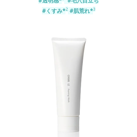
#透明感*
#毛穴目立ち
2
3
#くすみ*
#肌荒れ*