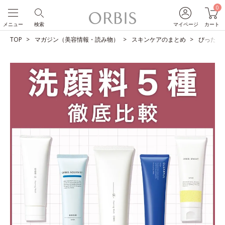
0
メニュー
検索
マイページ
カート
TOP
マガジン（美容情報・読み物）
スキンケアのまとめ
ぴったり