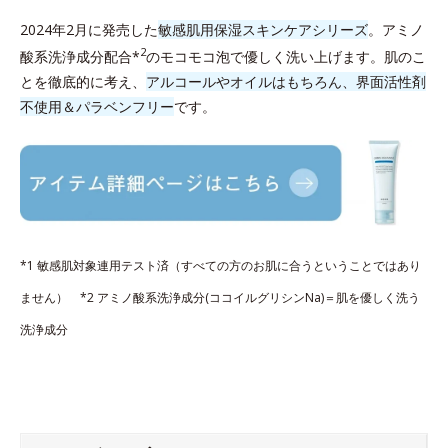
2024年2月に発売した
敏感肌用保湿スキンケアシリーズ
。アミノ
2
酸系洗浄成分配合*
のモコモコ泡で優しく洗い上げます。肌のこ
とを徹底的に考え、
アルコールやオイルはもちろん、界面活性剤
不使用＆パラベンフリー
です。
*1 敏感肌対象連用テスト済（すべての方のお肌に合うということではあり
ません） *2 アミノ酸系洗浄成分(ココイルグリシンNa)＝肌を優しく洗う
洗浄成分