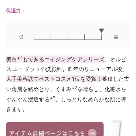
保湿力：
4
美白*
もできるエイジングケアシリーズ
、オルビ
スユー ドットの洗顔料。昨年のリニューアル後、
大手美容誌でベストコスメ1位を受賞！
蓄積した古
2
い角層を絡めとり、くすみ*
を晴らし、化粧水を
5
ぐんぐん浸透する*
、しっとりなめらかな肌に導
きます。