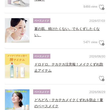
8486 view
2026/07/03
ベースメイク
夏の肌、焼けたくない。でもくずしたくな
い。
5471 view
2026/06/30
ベースメイク
ドロドロ、テカテカ注意報！メイクくずれ防
止アイテム
2026/06/29
ベースメイク
どろどろ・テカテカメイクくずれを防止！夏
のベースメイク