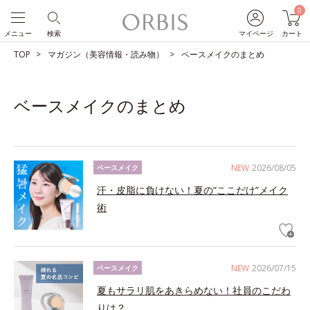
0
メニュー
検索
マイページ
カート
TOP
マガジン（美容情報・読み物）
ベースメイクのまとめ
ベースメイクのまとめ
NEW
2026/08/05
ベースメイク
汗・皮脂に負けない！夏の“ここだけ”メイク
術
NEW
2026/07/15
ベースメイク
夏もサラリ肌をあきらめない！社員のこだわ
りは？