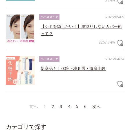
0 view
2026/05/09
ベースメイク
【シミを隠したい！】厚塗りしないカバー術
って？
2267 view
2026/04/24
ベースメイク
新商品も！化粧下地５選・徹底比較
前へ
1
2
3
4
5
6
次へ
カテゴリで探す