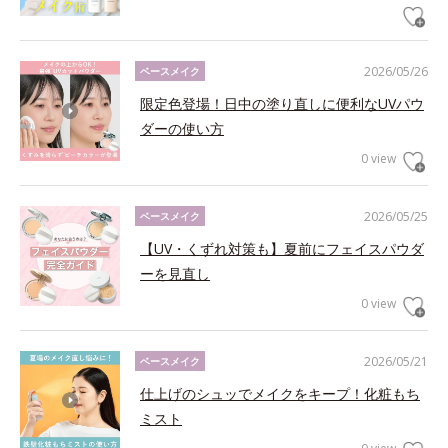
2026/05/26
ベースメイク
限定色登場！日中の塗り直しに便利なUVパウ
ダーの使い方
0 view
2026/05/25
ベースメイク
【UV・くずれ対策も】夏前にフェイスパウダ
ーを見直し
0 view
2026/05/21
ベースメイク
仕上げのシュッでメイクをキープ！化粧もち
ミスト