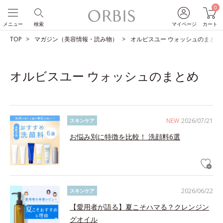
0
メニュー
検索
マイページ
カート
TOP
マガジン（美容情報・読み物）
オルビスユー ウォッシュのまとめ
オルビスユー ウォッシュのまとめ
NEW
2026/07/21
スキンケア
お悩み別に特徴を比較！ 洗顔料6選
2026/06/22
スキンケア
【愛用者が語る】夏こそハマる？クレンジン
グオイル