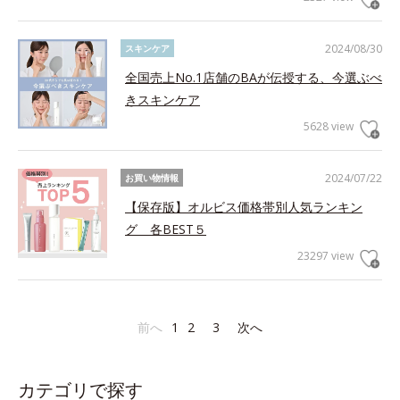
2024/08/30
スキンケア
全国売上No.1店舗のBAが伝授する、今選ぶべ
きスキンケア
5628 view
2024/07/22
お買い物情報
【保存版】オルビス価格帯別人気ランキン
グ 各BEST５
23297 view
前へ
1
2
3
次へ
カテゴリで探す