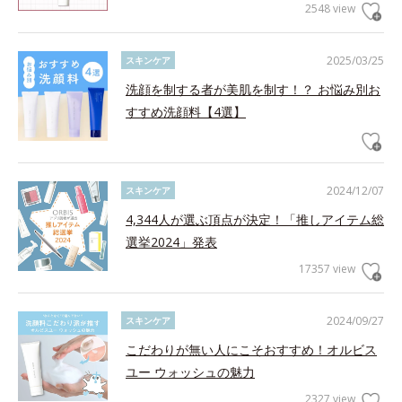
2548 view
2025/03/25
スキンケア
洗顔を制する者が美肌を制す！？ お悩み別お
すすめ洗顔料【4選】
2024/12/07
スキンケア
4,344人が選ぶ頂点が決定！「推しアイテム総
選挙2024」発表
17357 view
2024/09/27
スキンケア
こだわりが無い人にこそおすすめ！オルビス
ユー ウォッシュの魅力
2327 view