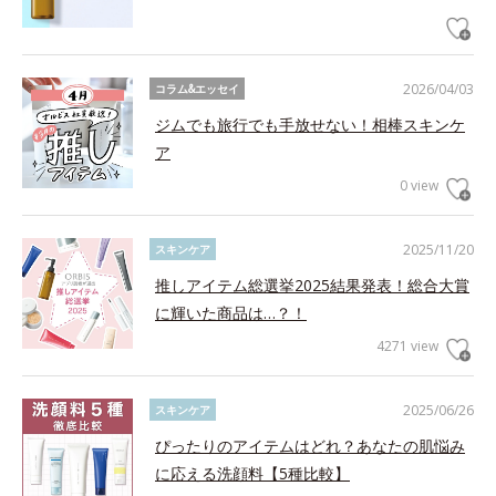
2026/04/03
コラム&エッセイ
ジムでも旅行でも手放せない！相棒スキンケ
ア
0 view
2025/11/20
スキンケア
推しアイテム総選挙2025結果発表！総合大賞
に輝いた商品は…？！
4271 view
2025/06/26
スキンケア
ぴったりのアイテムはどれ？あなたの肌悩み
に応える洗顔料【5種比較】