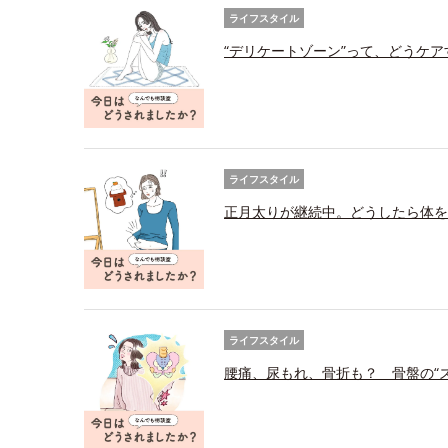
ライフスタイル
“デリケートゾーン”って、どうケ
ライフスタイル
正月太りが継続中。どうしたら体を
ライフスタイル
腰痛、尿もれ、骨折も？ 骨盤の“