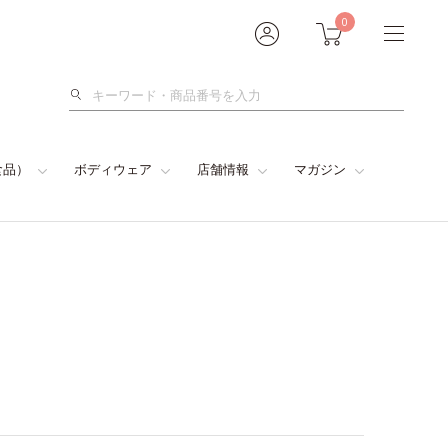
0
検
索
食品）
ボディウェア
店舗情報
マガジン