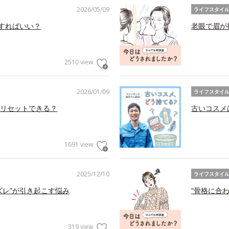
2026/05/09
ライフスタイ
アすればいい？
老眼で眉が
2510 view
2026/01/09
ライフスタイ
リセットできる？
古いコスメ
1691 view
2025/12/10
ライフスタイ
ズレ”が引き起こす悩み
“骨格に合
319 view