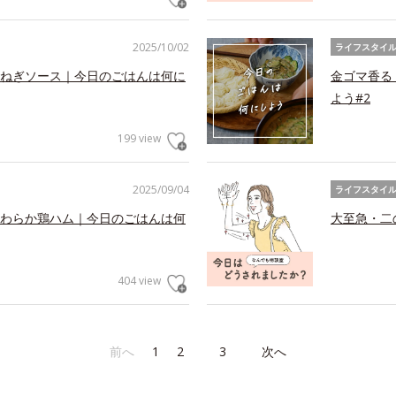
2025/10/02
ライフスタイ
ねぎソース｜今日のごはんは何に
金ゴマ香る
よう#2
199 view
2025/09/04
ライフスタイ
わらか鶏ハム｜今日のごはんは何
大至急・二
404 view
前へ
1
2
3
次へ