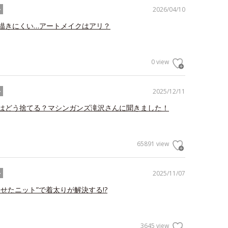
2026/04/10
ル
描きにくい…アートメイクはアリ？
0 view
2025/12/11
ル
はどう捨てる？マシンガンズ滝沢さんに聞きました！
65891 view
2025/11/07
ル
わせたニット”で着太りが解決する!?
3645 view