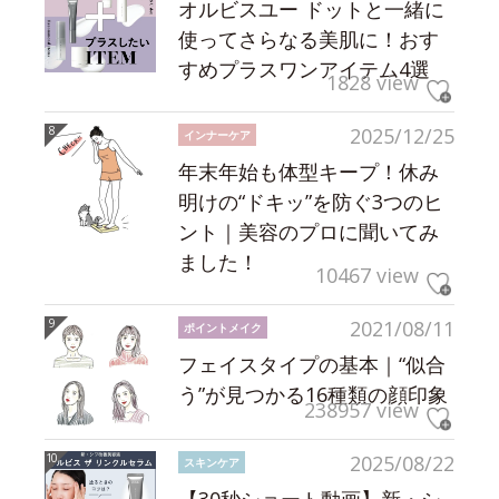
オルビスユー ドットと一緒に
使ってさらなる美肌に！おす
すめプラスワンアイテム4選
1828 view
2025/12/25
インナーケア
年末年始も体型キープ！休み
明けの“ドキッ”を防ぐ3つのヒ
ント｜美容のプロに聞いてみ
ました！
10467 view
2021/08/11
ポイントメイク
フェイスタイプの基本｜“似合
う”が見つかる16種類の顔印象
238957 view
2025/08/22
スキンケア