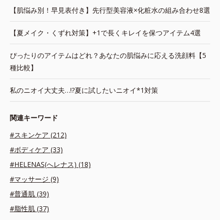
【肌悩み別！早見表付き】先行型美容液×化粧水の組み合わせ8選
【夏メイク・くずれ対策】+1で長くキレイを保つアイテム4選
ぴったりのアイテムはどれ？あなたの肌悩みに応える洗顔料【5
種比較】
私のニオイ大丈夫…!?夏に試したいニオイ*1対策
関連キーワード
#スキンケア (212)
#ボディケア (33)
#HELENAS(へレナス) (18)
#マッサージ (9)
#普通肌 (39)
#脂性肌 (37)