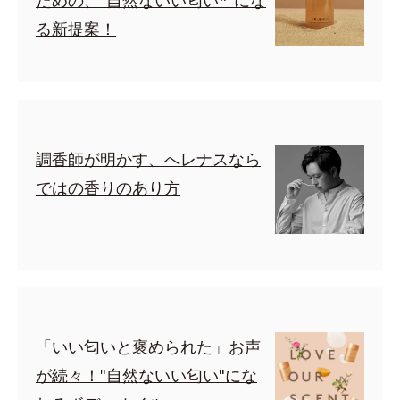
ための、"自然ないい匂い*"にな
る新提案！
調香師が明かす、へレナスなら
ではの香りのあり方
「いい匂いと褒められた」お声
が続々！"自然ないい匂い"にな