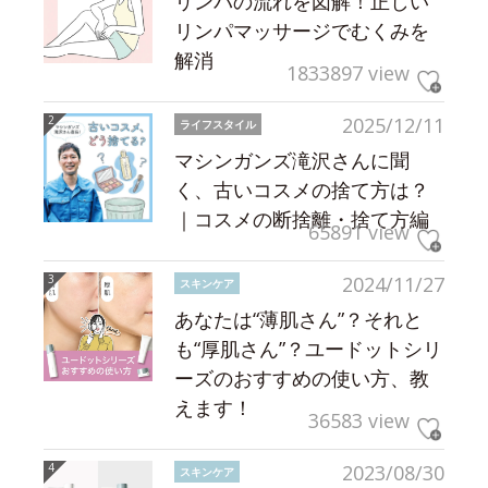
リンパの流れを図解！正しい
リンパマッサージでむくみを
解消
1833897 view
2025/12/11
ライフスタイル
マシンガンズ滝沢さんに聞
く、古いコスメの捨て方は？
｜コスメの断捨離・捨て方編
65891 view
2024/11/27
スキンケア
あなたは“薄肌さん”？それと
も“厚肌さん”？ユードットシリ
ーズのおすすめの使い方、教
えます！
36583 view
2023/08/30
スキンケア