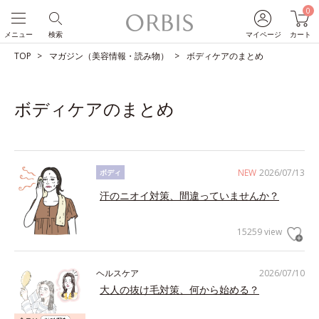
0
メニュー
検索
マイページ
カート
TOP
マガジン（美容情報・読み物）
ボディケアのまとめ
ボディケアのまとめ
NEW
2026/07/13
ボディ
汗のニオイ対策、間違っていませんか？
15259 view
ヘルスケア
2026/07/10
大人の抜け毛対策、何から始める？