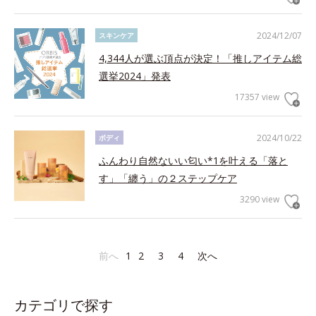
2024/12/07
スキンケア
4,344人が選ぶ頂点が決定！「推しアイテム総
選挙2024」発表
17357 view
2024/10/22
ボディ
ふんわり自然ないい匂い*1を叶える「落と
す」「纏う」の２ステップケア
3290 view
前へ
1
2
3
4
次へ
カテゴリで探す