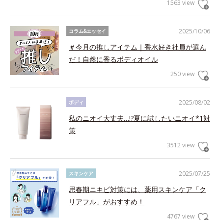
1563 view
2025/10/06
コラム&エッセイ
＃今月の推しアイテム｜香水好き社員が選ん
だ！自然に香るボディオイル
250 view
2025/08/02
ボディ
私のニオイ大丈夫…!?夏に試したいニオイ*1対
策
3512 view
2025/07/25
スキンケア
思春期ニキビ対策には、薬用スキンケア「ク
リアフル」がおすすめ！
4767 view