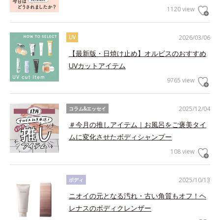
1120 view
2026/03/06
UV
【最新版・日焼け止め】オルビスのおすすめ
UVカットアイテム
9765 view
2025/12/04
コラム&エッセイ
＃今月の推しアイテム｜お風呂をご褒美タイ
ムに変化させたボディシャンプー
108 view
2025/10/13
ボディ
ニオイの元となる汚れ・古い角質もオフ！ヘ
レナスのボディクレンザー