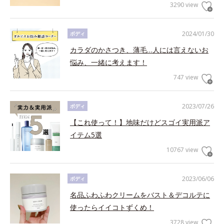
3290 view
2024/01/30
ボディ
カラダのかさつき、薄毛…人には言えないお
悩み、一緒に考えます！
747 view
2023/07/26
ボディ
【これ使って！】地味だけどスゴイ実用派ア
イテム5選
10767 view
2023/06/06
ボディ
名品ふわふわクリームをバスト＆デコルテに
使ったらイイコトずくめ！
3728 view