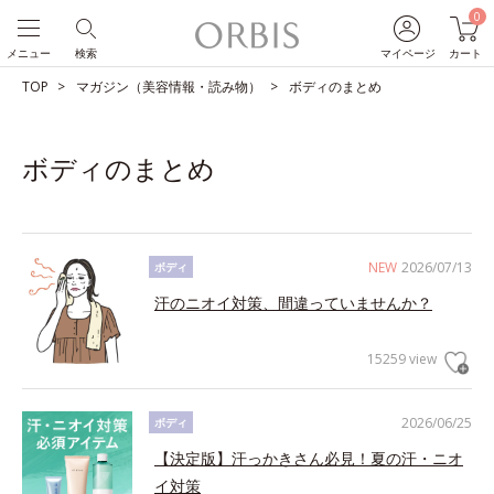
0
メニュー
検索
マイページ
カート
TOP
マガジン（美容情報・読み物）
ボディのまとめ
ボディのまとめ
NEW
2026/07/13
ボディ
汗のニオイ対策、間違っていませんか？
15259 view
2026/06/25
ボディ
【決定版】汗っかきさん必見！夏の汗・ニオ
イ対策