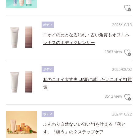
2025/10/13
ボディ
ニオイの元となる汚れ・古い角質もオフ！ヘ
レナスのボディクレンザー
1563 view
2025/08/02
ボディ
私のニオイ大丈夫…!?夏に試したいニオイ*1対
策
3512 view
2024/10/22
ボディ
ふんわり自然ないい匂い*1を叶える「落と
す」「纏う」の２ステップケア