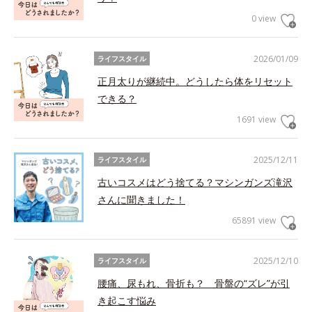
0 view
2026/01/09
ライフスタイル
正月太りが継続中。どうしたら体をリセット
できる？
1691 view
2025/12/11
ライフスタイル
古いコスメはどう捨てる？マシンガンズ滝沢
さんに聞きました！
65891 view
2025/12/10
ライフスタイル
腰痛、尿もれ、骨折も？ 骨盤の“ズレ”が引
き起こす悩み