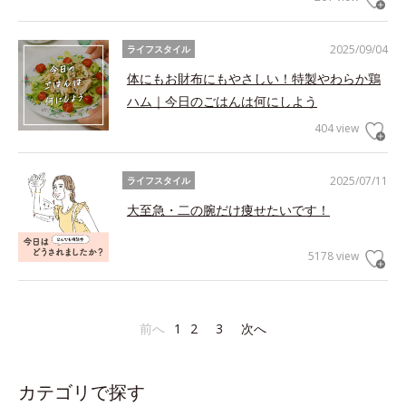
2025/09/04
ライフスタイル
体にもお財布にもやさしい！特製やわらか鶏
ハム｜今日のごはんは何にしよう
404 view
2025/07/11
ライフスタイル
大至急・二の腕だけ痩せたいです！
5178 view
前へ
1
2
3
次へ
カテゴリで探す