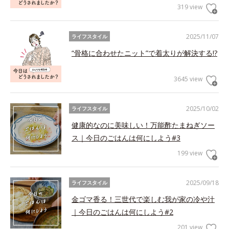
319 view
2025/11/07
ライフスタイル
“骨格に合わせたニット”で着太りが解決する!?
3645 view
2025/10/02
ライフスタイル
健康的なのに美味しい！万能酢たまねぎソー
ス｜今日のごはんは何にしよう#3
199 view
2025/09/18
ライフスタイル
金ゴマ香る！三世代で楽しむ我が家の冷や汁
｜今日のごはんは何にしよう#2
201 view