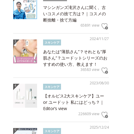
マシンガンズ滝沢さんに聞く、古
いコスメの捨て方は？｜コスメの
断捨離・捨て方編
65891 view
2024/11/27
スキンケア
あなたは“薄肌さん”？それとも“厚
肌さん”？ユードットシリーズのお
すすめの使い方、教えます！
36583 view
2023/08/30
スキンケア
【オルビス2大スキンケア】ユー
or ユードット 私にはどっち？｜
Editor’s view
226609 view
2025/12/24
スキンケア