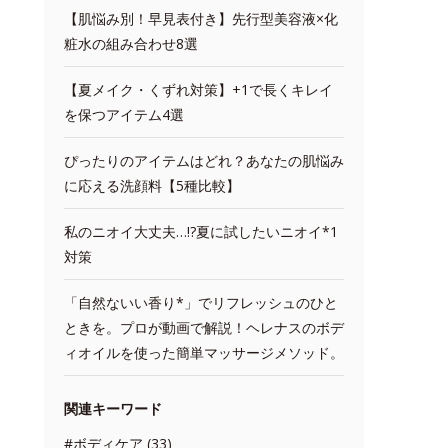
【肌悩み別！早見表付き】先行型美容液×化
粧水の組み合わせ8選
【夏メイク・くずれ対策】+1で長くキレイ
を保つアイテム4選
ぴったりのアイテムはどれ？あなたの肌悩み
に応える洗顔料【5種比較】
私のニオイ大丈夫…!?夏に試したいニオイ*1
対策
「自然ないい香り*」でリフレッシュのひと
ときを。プロが動画で解説！ヘレナスのボデ
ィオイルを使った簡単マッサージメソッド。
関連キーワード
#ボディケア (33)