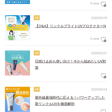
0 view
2026/03/29
UV
【Q&A】リンクルブライトUVプロテクターN
0 view
2026/03/27
UV
日焼け止めも使い分け！今から始めたいUV対
策
2026/03/24
UV
紫外線最強時代に応える！パワーアップした
新リンクルUVを徹底解剖