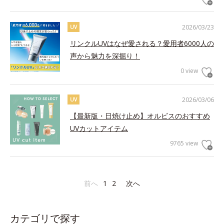
2026/03/23
UV
リンクルUVはなぜ愛される？愛用者6000人の
声から魅力を深掘り！
0 view
2026/03/06
UV
【最新版・日焼け止め】オルビスのおすすめ
UVカットアイテム
9765 view
前へ
1
2
次へ
カテゴリで探す