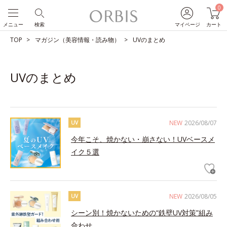
0
メニュー
検索
マイページ
カート
TOP
マガジン（美容情報・読み物）
UVのまとめ
UVのまとめ
NEW
2026/08/07
UV
今年こそ、焼かない・崩さない！UVベースメ
イク５選
NEW
2026/08/05
UV
シーン別！焼かないための“鉄壁UV対策”組み
合わせ