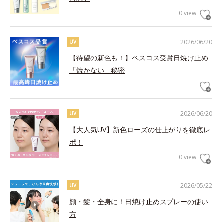
0 view
2026/06/20
UV
【待望の新色も！】ベスコス受賞日焼け止め
「焼かない」秘密
2026/06/20
UV
【大人気UV】新色ローズの仕上がりを徹底レ
ポ！
0 view
2026/05/22
UV
顔・髪・全身に！日焼け止めスプレーの使い
方