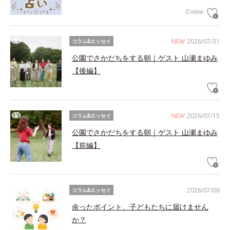
0 view
NEW
2026/07/31
コラム&エッセイ
公園でさかだちをする朝｜ゲスト 山瀬まゆみ
【後編】
NEW
2026/07/15
コラム&エッセイ
公園でさかだちをする朝｜ゲスト 山瀬まゆみ
【前編】
2026/07/06
コラム&エッセイ
余ったポイント、子どもたちに届けません
か？