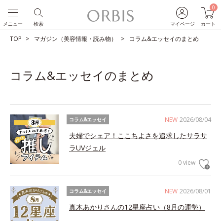
0
メニュー
検索
マイページ
カート
TOP
マガジン（美容情報・読み物）
コラム&エッセイのまとめ
コラム&エッセイのまとめ
NEW
2026/08/04
コラム&エッセイ
夫婦でシェア！ここちよさを追求したサラサ
ラUVジェル
0 view
NEW
2026/08/01
コラム&エッセイ
真木あかりさんの12星座占い（8月の運勢）