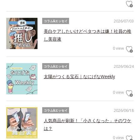
2026/07/03
コラム&エッセイ
美白ケアしたいけどベタつきは嫌！社員の推
し美容液
0 view
2026/06/24
コラム&エッセイ
太陽がつくる宝石｜なにげなWeekly
0 view
2026/06/18
コラム&エッセイ
人気商品が刷新！「小さくなった」そのワケ
は？
0 view