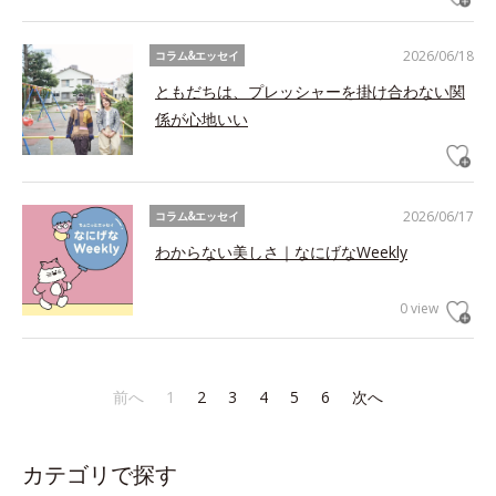
2026/06/18
コラム&エッセイ
ともだちは、プレッシャーを掛け合わない関
係が心地いい
2026/06/17
コラム&エッセイ
わからない美しさ｜なにげなWeekly
0 view
前へ
1
2
3
4
5
6
次へ
カテゴリで探す