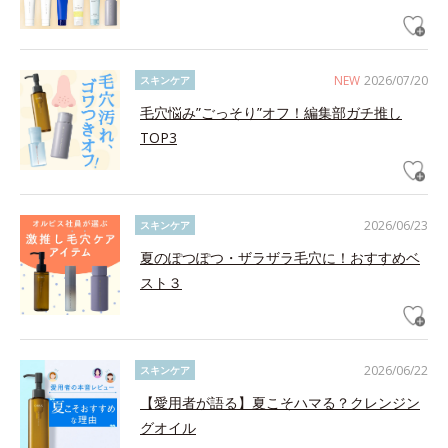
NEW
2026/07/20
スキンケア
毛穴悩み”ごっそり”オフ！編集部ガチ推し
TOP3
2026/06/23
スキンケア
夏のぽつぽつ・ザラザラ毛穴に！おすすめベ
スト３
2026/06/22
スキンケア
【愛用者が語る】夏こそハマる？クレンジン
グオイル