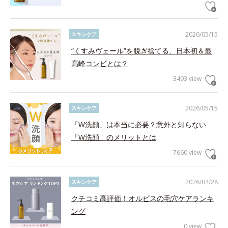
2026/05/15
スキンケア
“くすみヴェール”を脱ぎ捨てる、日本初＆最
高峰コンビとは？
3493 view
2026/05/15
スキンケア
「W洗顔」は本当に必要？意外と知らない
「W洗顔」のメリットとは
7660 view
2026/04/28
スキンケア
クチコミ高評価！オルビスの毛穴ケアランキ
ング
0 view