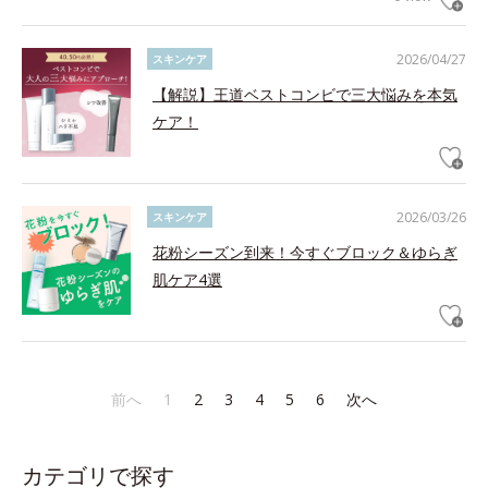
2026/04/27
スキンケア
【解説】王道ベストコンビで三大悩みを本気
ケア！
2026/03/26
スキンケア
花粉シーズン到来！今すぐブロック＆ゆらぎ
肌ケア4選
前へ
1
2
3
4
5
6
次へ
カテゴリで探す