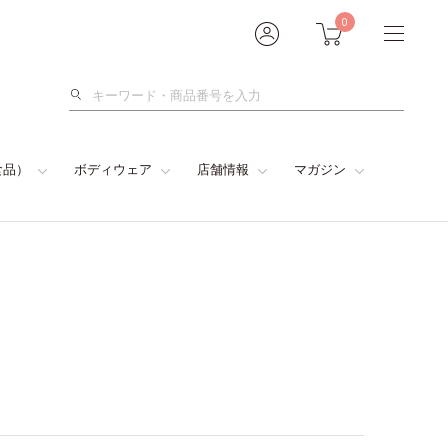
0
検
索
食品）
ボディウェア
店舗情報
マガジン