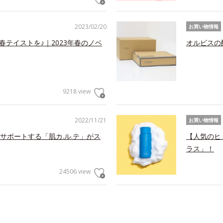
2023/02/20
お買い物情報
春テイストを♪｜2023年春のノベ
オルビスの
9218 view
2022/11/21
お買い物情報
サポートする「肌カ.ル.テ」がス
【人気のヒ
ラス」！
24506 view