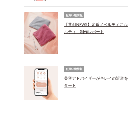
お買い物情報
【共創NEWS】定番ノベルティにも
ルティ 制作レポート
お買い物情報
美容アドバイザーがキレイの近道を
タート