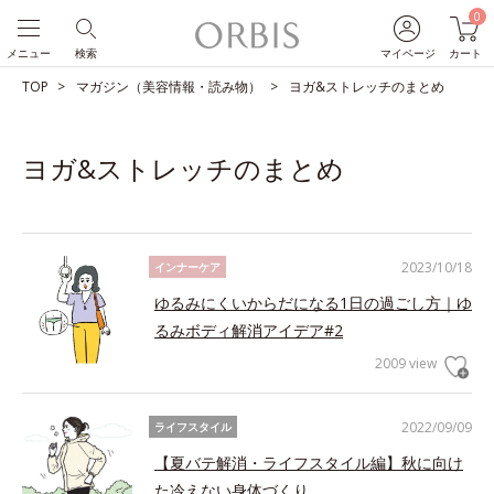
0
メニュー
検索
マイページ
カート
TOP
マガジン（美容情報・読み物）
ヨガ&ストレッチのまとめ
ヨガ&ストレッチのまとめ
2023/10/18
インナーケア
ゆるみにくいからだになる1日の過ごし方｜ゆ
るみボディ解消アイデア#2
2009 view
2022/09/09
ライフスタイル
【夏バテ解消・ライフスタイル編】秋に向け
た冷えない身体づくり