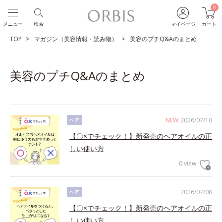
0
メニュー
検索
マイページ
カート
TOP
マガジン（美容情報・読み物）
美容のプチQ&Aのまとめ
美容のプチQ&Aのまとめ
NEW
2026/07/10
ヘア
【〇×でチェック！】新発売のヘアオイルの正
しい使い方
0 view
2026/07/08
ヘア
【〇×でチェック！】新発売のヘアオイルの正
しい使い方