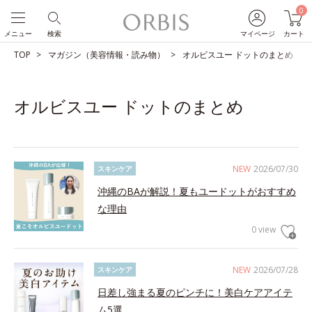
0
メニュー
検索
マイページ
カート
TOP
マガジン（美容情報・読み物）
オルビスユー ドットのまとめ
オルビスユー ドットのまとめ
NEW
2026/07/30
スキンケア
沖縄のBAが解説！夏もユードットがおすすめ
な理由
0 view
NEW
2026/07/28
スキンケア
日差し強まる夏のピンチに！美白ケアアイテ
ム5選