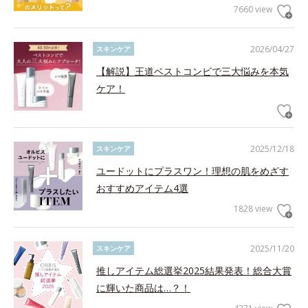
7660 view
2026/04/27
スキンケア
【解説】王道ベストコンビで三大悩みを本気
ケア！
2025/12/18
スキンケア
ユードットにプラスワン！理想の肌をめざす
おすすめアイテム4選
1828 view
2025/11/20
スキンケア
推しアイテム総選挙2025結果発表！総合大賞
に輝いた商品は…？！