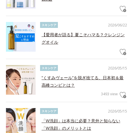
2026/06/22
スキンケア
【愛用者が語る】夏こそハマる？クレンジン
グオイル
2026/05/15
スキンケア
“くすみヴェール”を脱ぎ捨てる、日本初＆最
高峰コンビとは？
3493 view
2026/05/15
スキンケア
「W洗顔」は本当に必要？意外と知らない
「W洗顔」のメリットとは