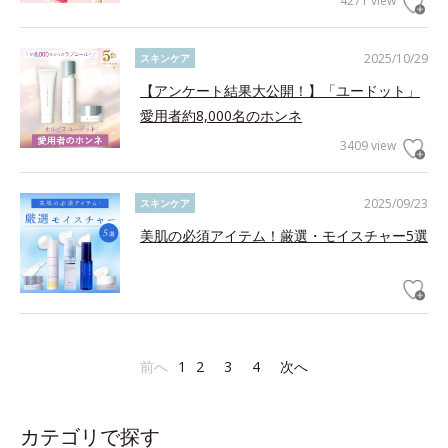
4271 view
2025/10/29
スキンケア
【アンケート結果大公開！】「ユードット」
愛用者約8,000名のホンネ
3409 view
2025/09/23
スキンケア
美肌の必須アイテム！厳選・モイスチャー5選
前へ
1
2
3
4
次へ
カテゴリで探す