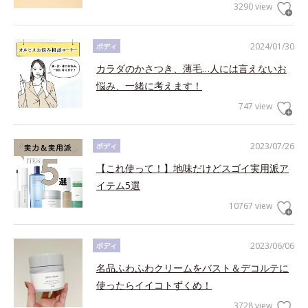
3290 view
2024/01/30
ボディ
カラダのかさつき、薄毛…人には言えないお
悩み、一緒に考えます！
747 view
2023/07/26
ボディ
【これ使って！】地味だけどスゴイ実用派ア
イテム5選
10767 view
2023/06/06
ボディ
名品ふわふわクリームをバスト＆デコルテに
使ったらイイコトずくめ！
3728 view