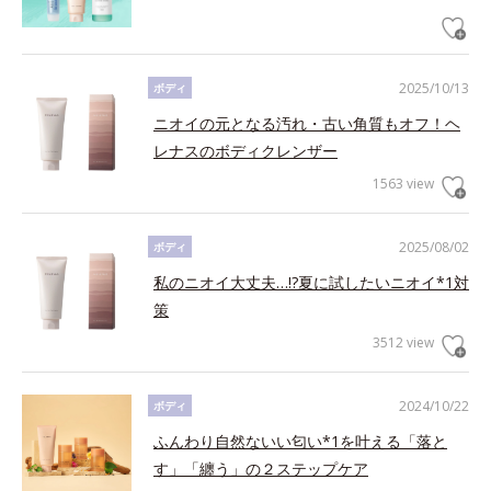
2025/10/13
ボディ
ニオイの元となる汚れ・古い角質もオフ！ヘ
レナスのボディクレンザー
1563 view
2025/08/02
ボディ
私のニオイ大丈夫…!?夏に試したいニオイ*1対
策
3512 view
2024/10/22
ボディ
ふんわり自然ないい匂い*1を叶える「落と
す」「纏う」の２ステップケア