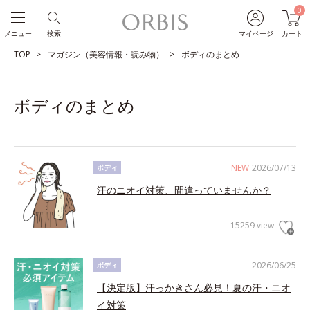
0
メニュー
検索
マイページ
カート
TOP
マガジン（美容情報・読み物）
ボディのまとめ
ボディのまとめ
NEW
2026/07/13
ボディ
汗のニオイ対策、間違っていませんか？
15259 view
2026/06/25
ボディ
【決定版】汗っかきさん必見！夏の汗・ニオ
イ対策