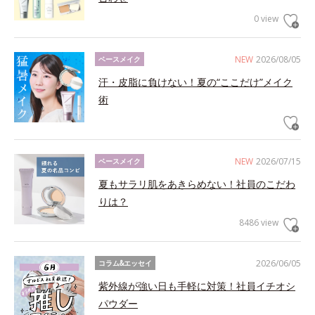
0 view
NEW
2026/08/05
ベースメイク
汗・皮脂に負けない！夏の“ここだけ”メイク
術
NEW
2026/07/15
ベースメイク
夏もサラリ肌をあきらめない！社員のこだわ
りは？
8486 view
2026/06/05
コラム&エッセイ
紫外線が強い日も手軽に対策！社員イチオシ
パウダー