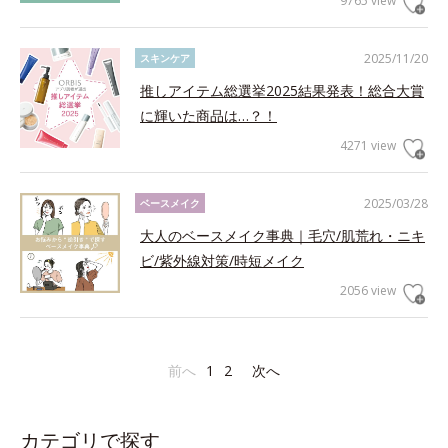
9765 view
2025/11/20
スキンケア
推しアイテム総選挙2025結果発表！総合大賞
に輝いた商品は…？！
4271 view
2025/03/28
ベースメイク
大人のベースメイク事典｜毛穴/肌荒れ・ニキ
ビ/紫外線対策/時短メイク
2056 view
前へ
1
2
次へ
カテゴリで探す