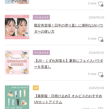
0 view
2026/05/26
ベースメイク
限定色登場！日中の塗り直しに便利なUVパウ
ダーの使い方
0 view
2026/05/25
ベースメイク
【UV・くずれ対策も】夏前にフェイスパウダ
ーを見直し
0 view
2026/03/06
UV
【最新版・日焼け止め】オルビスのおすすめ
UVカットアイテム