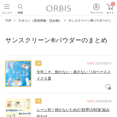
0
メニュー
検索
マイページ
カート
TOP
マガジン（美容情報・読み物）
サンスクリーン®パウダーのまと
サンスクリーン®パウダーのまとめ
NEW
2026/08/07
UV
今年こそ、焼かない・崩さない！UVベースメ
イク５選
NEW
2026/08/05
UV
シーン別！焼かないための“鉄壁UV対策”組み
合わせ