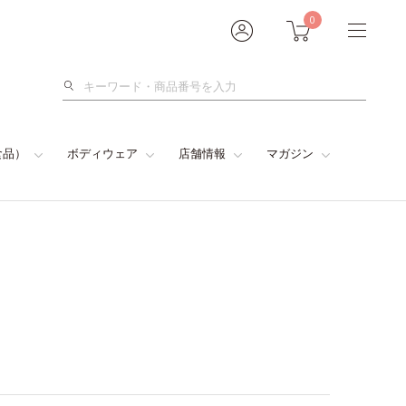
0
検
索
食品）
ボディウェア
店舗情報
マガジン