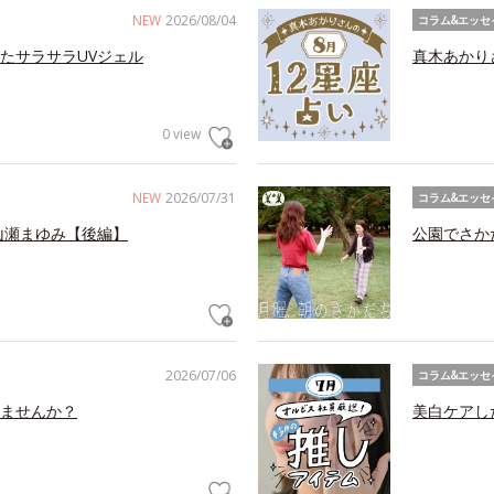
NEW
2026/08/04
コラム&エッセ
たサラサラUVジェル
真木あかり
0 view
NEW
2026/07/31
コラム&エッセ
山瀬まゆみ【後編】
公園でさか
2026/07/06
コラム&エッセ
ませんか？
美白ケアし