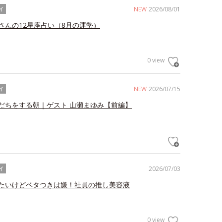
NEW
2026/08/01
イ
さんの12星座占い（8月の運勢）
0 view
NEW
2026/07/15
イ
だちをする朝｜ゲスト 山瀬まゆみ【前編】
2026/07/03
イ
たいけどベタつきは嫌！社員の推し美容液
0 view