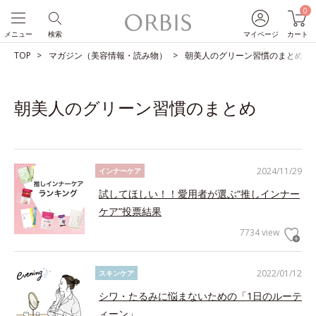
0
メニュー
検索
マイページ
カート
TOP
マガジン（美容情報・読み物）
朝美人のグリーン習慣のまとめ
朝美人のグリーン習慣のまとめ
2024/11/29
インナーケア
試してほしい！！愛用者が選ぶ“推しインナー
ケア”投票結果
7734 view
2022/01/12
スキンケア
シワ・たるみに悩まないための「1日のルーテ
ィーン」