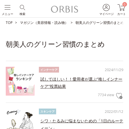
0
メニュー
検索
マイページ
カート
TOP
マガジン（美容情報・読み物）
朝美人のグリーン習慣のまとめ
朝美人のグリーン習慣のまとめ
2024/11/29
インナーケア
試してほしい！！愛用者が選ぶ“推しインナー
ケア”投票結果
7734 view
2022/01/12
スキンケア
シワ・たるみに悩まないための「1日のルーテ
ィーン」