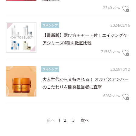
2340 view
2024/05/16
スキンケア
【最新版】選び方チャート付！エイジングケ
アシリーズ4種を徹底比較
71583 view
2023/10/12
スキンケア
大人世代から支持される！ オルビスアンバー
のこだわりを開発担当者に直撃
6082 view
前へ
1
2
3
次へ