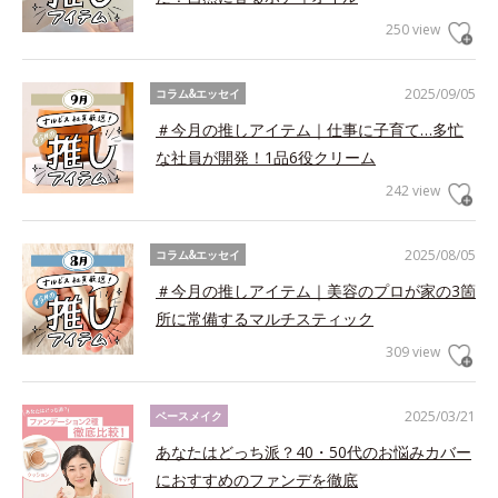
250 view
2025/09/05
コラム&エッセイ
＃今月の推しアイテム｜仕事に子育て…多忙
な社員が開発！1品6役クリーム
242 view
2025/08/05
コラム&エッセイ
＃今月の推しアイテム｜美容のプロが家の3箇
所に常備するマルチスティック
309 view
2025/03/21
ベースメイク
あなたはどっち派？40・50代のお悩みカバー
におすすめのファンデを徹底