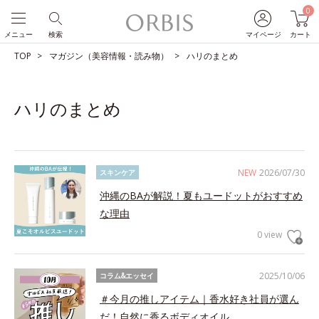
0
メニュー
検索
マイページ
カート
TOP
マガジン（美容情報・読み物）
ハリのまとめ
ハリのまとめ
NEW
2026/07/30
スキンケア
沖縄のBAが解説！夏もユードットがおすすめ
な理由
0 view
2025/10/06
コラム&エッセイ
＃今月の推しアイテム｜香水好き社員が選ん
だ！自然に香るボディオイル