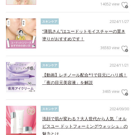
14052 view
2024/11/27
スキンケア
“薄肌さん”はユードットモイスチャーの置き
塗りがおすすめです！
36583 view
2024/11/21
スキンケア
【動画】レチノール配合*1で目元にハリ感！
「夜の目元美容液」を解説
3465 view
2024/09/30
スキンケア
洗顔で肌が変わる？大人世代から人気「オル
ビスユー ドットフォーミングウォッシュ」の
魅力とは