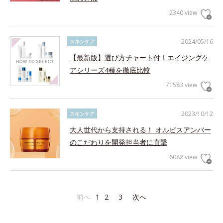
2340 view
2024/05/16
スキンケア
【最新版】選び方チャート付！エイジングケ
アシリーズ4種を徹底比較
71583 view
2023/10/12
スキンケア
大人世代から支持される！ オルビスアンバー
のこだわりを開発担当者に直撃
6082 view
前へ
1
2
3
次へ