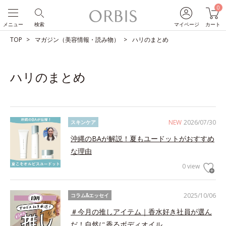
0
メニュー
検索
マイページ
カート
TOP
マガジン（美容情報・読み物）
ハリのまとめ
ハリのまとめ
NEW
2026/07/30
スキンケア
沖縄のBAが解説！夏もユードットがおすすめ
な理由
0 view
2025/10/06
コラム&エッセイ
＃今月の推しアイテム｜香水好き社員が選ん
だ！自然に香るボディオイル