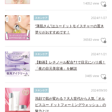
14052 view
2024/11/27
スキンケア
“薄肌さん”はユードットモイスチャーの置き
塗りがおすすめです！
36583 view
2024/11/21
スキンケア
【動画】レチノール配合*1で目元にハリ感！
「夜の目元美容液」を解説
3465 view
2024/09/30
スキンケア
洗顔で肌が変わる？大人世代から人気「オル
ビスユー ドットフォーミングウォッシュ」の
魅力とは