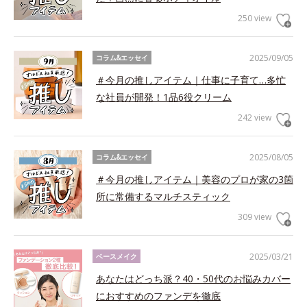
250 view
2025/09/05
コラム&エッセイ
＃今月の推しアイテム｜仕事に子育て…多忙
な社員が開発！1品6役クリーム
242 view
2025/08/05
コラム&エッセイ
＃今月の推しアイテム｜美容のプロが家の3箇
所に常備するマルチスティック
309 view
2025/03/21
ベースメイク
あなたはどっち派？40・50代のお悩みカバー
におすすめのファンデを徹底