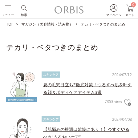
0
メニュー
検索
マイページ
カート
TOP
マガジン（美容情報・読み物）
テカリ・ベタつきのまとめ
テカリ・ベタつきのまとめ
2024/07/12
スキンケア
夏の毛穴目立ち*徹底対策！つるすべ肌を叶え
る顔＆ボディケアアイテム3選
7353 view
2024/04/08
スキンケア
【肌悩みの根源は乾燥にあり！】今すぐやる
べき“うるおいケア”