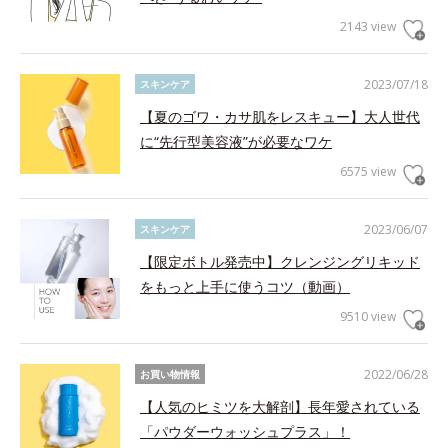
2143 view
2023/07/18
スキンケア
【夏のゴワ・カサ肌をレスキュー】大人世代
に“先行型美容液”が必要なワケ
6575 view
2023/06/07
スキンケア
【限定ボトル発売中】クレンジングリキッド
をもっと上手に使うコツ（動画）
9510 view
2022/06/28
お買い物情報
【人気のヒミツを大解剖】長年愛されている
「パウダーウォッシュプラス」！