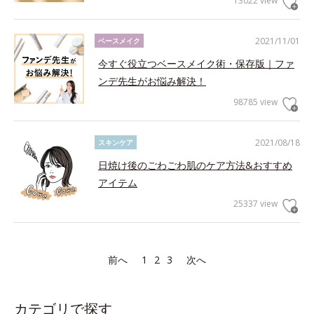
13022 view
2021/11/01
ベースメイク
今すぐ役立つベースメイク術・保存版｜ファ
ンデ先生がお悩み解決！
98785 view
2021/08/18
スキンケア
日焼け後のごわごわ肌のケア方法&おすすめ
アイテム
25337 view
前へ
1
2
3
次へ
カテゴリで探す