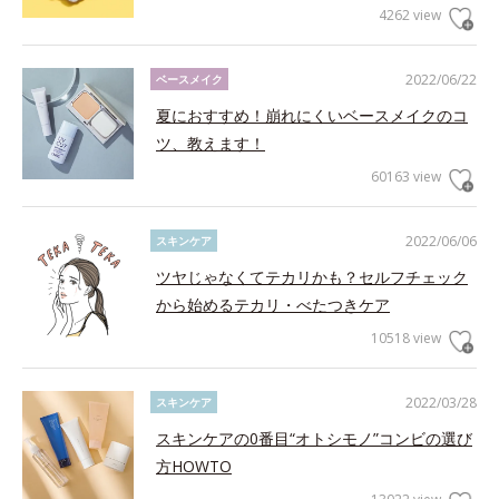
4262 view
2022/06/22
ベースメイク
夏におすすめ！崩れにくいベースメイクのコ
ツ、教えます！
60163 view
2022/06/06
スキンケア
ツヤじゃなくてテカリかも？セルフチェック
から始めるテカリ・べたつきケア
10518 view
2022/03/28
スキンケア
スキンケアの0番目“オトシモノ”コンビの選び
方HOWTO