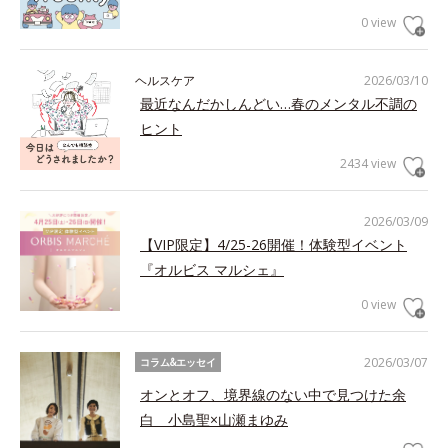
0 view
ヘルスケア
2026/03/10
最近なんだかしんどい…春のメンタル不調の
ヒント
2434 view
2026/03/09
【VIP限定】4/25-26開催！体験型イベント
『オルビス マルシェ』
0 view
2026/03/07
コラム&エッセイ
オンとオフ、境界線のない中で見つけた余
白 小島聖×山瀬まゆみ