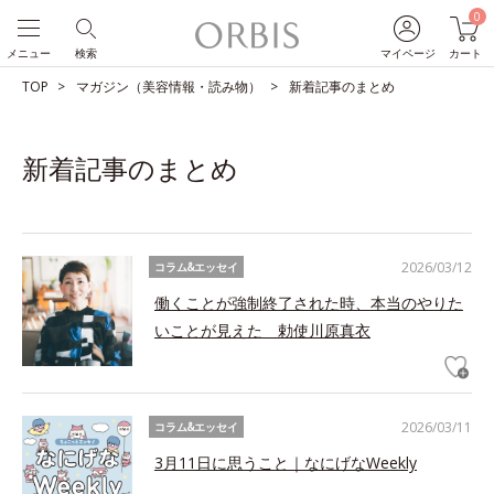
0
メニュー
検索
マイページ
カート
TOP
マガジン（美容情報・読み物）
新着記事のまとめ
新着記事のまとめ
2026/03/12
コラム&エッセイ
働くことが強制終了された時、本当のやりた
いことが見えた 勅使川原真衣
2026/03/11
コラム&エッセイ
3月11日に思うこと｜なにげなWeekly