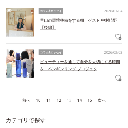
2026/03/04
コラム&エッセイ
里山の環境整備をする朝｜ゲスト 中村暁野
【後編】
2026/03/03
コラム&エッセイ
ビューティーを通して自分を大切にする時間
を｜ペンギンリング プロジェク
前へ
10
11
12
13
14
15
次へ
カテゴリで探す