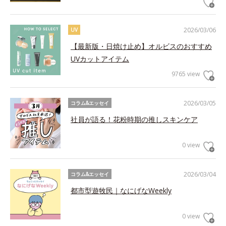
2026/03/06
UV
【最新版・日焼け止め】オルビスのおすすめ
UVカットアイテム
9765 view
2026/03/05
コラム&エッセイ
社員が語る！花粉時期の推しスキンケア
0 view
2026/03/04
コラム&エッセイ
都市型遊牧民｜なにげなWeekly
0 view